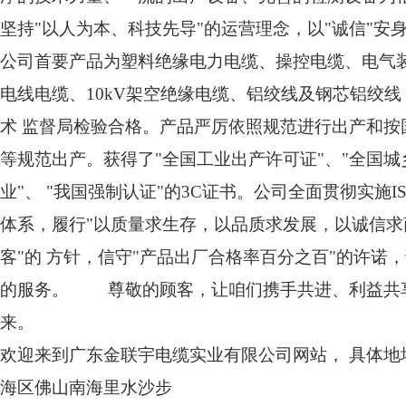
坚持"以人为本、科技先导"的运营理念，以"诚信"安
公司首要产品为塑料绝缘电力电缆、操控电缆、电气
电线电缆、10kV架空绝缘电缆、铝绞线及钢芯铝绞
术 监督局检验合格。产品严厉依照规范进行出产和按国际
金联宇控制电缆 RVV
金联宇电缆 家
等规范出产。获得了"全国工业出产许可证"、"全国
业"、 "我国强制认证"的3C证书。公司全面贯彻实施ISO9
体系，履行"以质量求生存，以品质求发展，以诚信求
客"的 方针，信守"产品出厂合格率百分之百"的许诺
的服务。 尊敬的顾客，让咱们携手共进、利益共
来。
欢迎来到广东金联宇电缆实业有限公司网站， 具体地
金联宇BVR电缆
金联宇电气电缆
海区佛山南海里水沙步