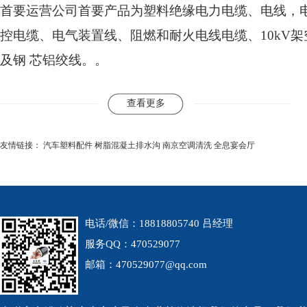
首要运营公司首要产品为塑料绝缘电力电缆、电线，
控电缆、电气装置线、阻燃和耐火电线电缆、10kV
及钢 芯铝绞线。。
查看更多
友情链接：
汽车塑料配件
树脂混凝土排水沟
南京空调清洗
全息宴会厅
防止电线电缆起火的措施总结
金联宇电缆怎么样_金联
保检 安全放心
电话/微信：18818805740 吕经理
服务QQ：470529077
邮箱：470529077@qq.com