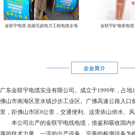
金联宇电缆 低烟无卤电力工程电缆全项
金联宇矿物质电缆 
保检电缆
广东金联宇电缆实业有限公司。成立于1999年，占地1
佛山市南海区里水镇沙步工业区。广佛高速公路入口侧
金联宇耐火控制电缆NH-KVV
金联宇电力电
里，距佛山市区8公里，交通便利。这里依山傍水、
本公司出产的金联宇电线电缆，借鉴和吸收国内外
厚的技术力量、一流的出产设备、完善的检测设备为