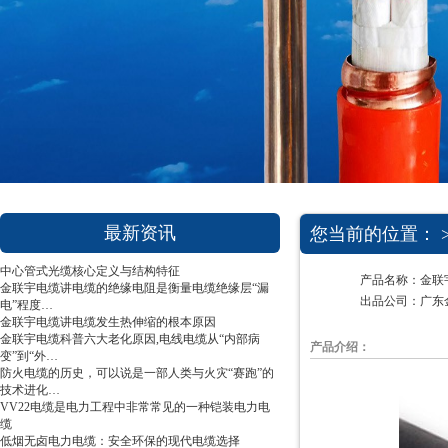
1
2
3
最新资讯
您当前的位置： 
中心管式光缆核心定义与结构特征
产品名称：金联宇
金联宇电缆讲电缆的绝缘电阻是衡量电缆绝缘层“漏
出品公司：广东
电”程度…
金联宇电缆讲电缆发生热伸缩的根本原因
金联宇电缆科普六大老化原因,电线电缆从“内部病
产品介绍：
变”到“外…
防火电缆的历史，可以说是一部人类与火灾“赛跑”的
技术进化…
VV22电缆是电力工程中非常常见的一种铠装电力电
缆
低烟无卤电力电缆：安全环保的现代电缆选择