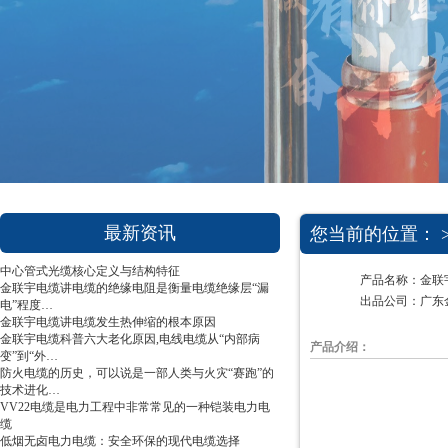
1
2
3
最新资讯
您当前的位置： 
中心管式光缆核心定义与结构特征
产品名称：金联
金联宇电缆讲电缆的绝缘电阻是衡量电缆绝缘层“漏
出品公司：广东
电”程度…
金联宇电缆讲电缆发生热伸缩的根本原因
金联宇电缆科普六大老化原因,电线电缆从“内部病
产品介绍：
变”到“外…
防火电缆的历史，可以说是一部人类与火灾“赛跑”的
技术进化…
VV22电缆是电力工程中非常常见的一种铠装电力电
缆
低烟无卤电力电缆：安全环保的现代电缆选择