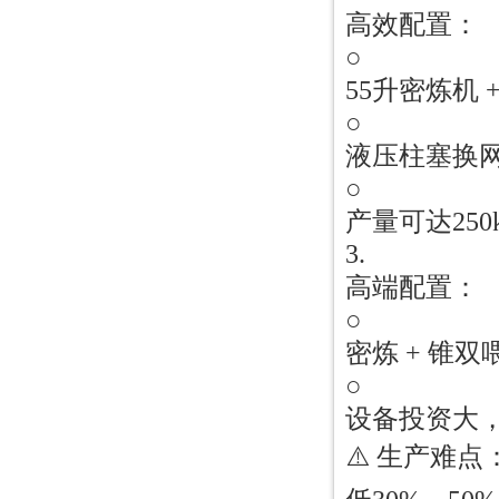
高效配置：
○
55升密炼机 
○
液压柱塞换网 
○
产量可达25
3.
高端配置：
○
密炼 + 锥双
○
设备投资大
⚠️ 生产难