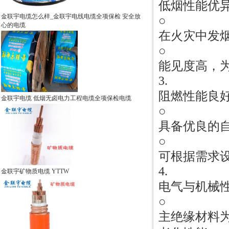
低烟性能优
金联宇电缆怎么样_金联宇电线电缆全项保检 安全放
○
心的电缆
在火灾中发烟量
○
能见度高，
3.
阻燃性能良
金联宇电缆 低烟无卤电力工程电缆全项保检电缆
○
具备优良的
○
可根据需求设
4.
金联宇矿物质电缆 YTTW
电气与机械
○
主绝缘材料为