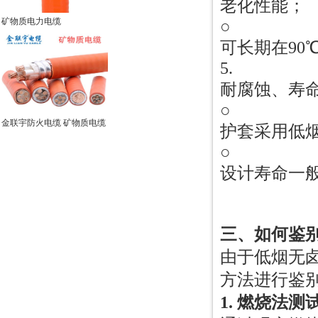
老化性能；
矿物质电力电缆
○
可长期在90
5.
耐腐蚀、寿
○
金联宇防火电缆 矿物质电缆
护套采用低
○
设计寿命一般
三、如何鉴
由于低烟无
方法进行鉴
1. 燃烧法测