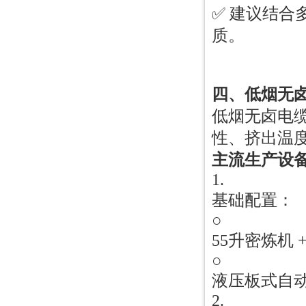
✅ 建议结
质。
四、低烟无
低烟无卤电
性、挤出温
主流生产设
1.
基础配置：
○
55升密炼机 
○
液压板式自动
2.