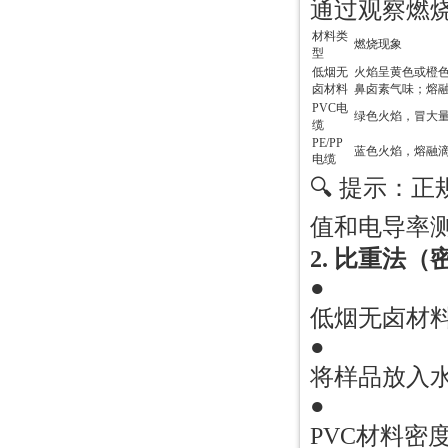
通过观察燃
材料类
燃烧现象
型
低烟无
火焰呈黄色或橙
卤材料
鼻卤素气味；熔
PVC电
绿色火焰，冒大
缆
PE/PP
蓝色火焰，熔融
电缆
🔍 提示：
值和电导率测试
2. 比重法
●
低烟无卤材料密
●
将样品放入
●
PVC材料密度