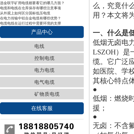
选金联宇矿用电缆都要看它的哪几方面？
么，究竟什
电缆和电线在仓库保存有哪些注意事项
从外观上如何区分国标低压电缆
用？本文将
在电力传输中铝合金电缆有哪些优势？
电缆电线在运行过程中需要环境的支撑
产品中心
一、什么是
低烟无卤电力电缆
电线
LSZOH）
控制电缆
缆。它广泛
如医院、学
电力电缆
其核心特点
电气电缆
●
矿物质电缆
低烟：燃烧
援；
在线客服
●
无卤：不含