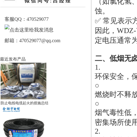
（如氯化氢
蚀。
客服QQ：470529077
✅ 常见表示方
因此，WDZ
定电压通常为0
邮箱：470529077@qq.com
二、低烟无
最近发布产品
1.
环保安全，
○
燃烧时不释
○
防止电线电缆起火的措施总结
烟气毒性低，符
密集场所使
2.