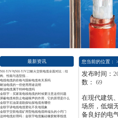
1
2
3
最新资讯
您当前的位置： 
NH-YJV与NH-YJV22耐火交联电缆全面对比：结
发布时间：
2
构、性能与选型指…
电线电缆的价格与国标电缆有关系吗
数：
69
耐油电缆的一些使用用途说明
耐油电缆属于特种电缆吗
金联宇：买家装电线电缆的时候要注意这些问题
在现代建筑
屏蔽电缆有防止电磁噪声的作用，它的原理是什么
金联宇石油渠道勘探钻探电缆有哪些
场所，低烟
金联宇讲电线电缆塑化不良地现象
金联宇交联电缆矿用型电线电缆终端头的小窍门
备良好的电
这种电缆好用吗：金联宇电缆氟硅橡胶耐寒线缆