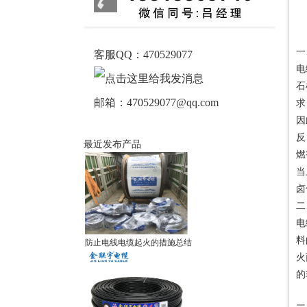
一
客服QQ：470529077
电
石
邮箱：470529077@qq.com
求
因
反
最近发布产品
燃
当
卤
二
电
料
防止电线电缆起火的措施总结
火
的