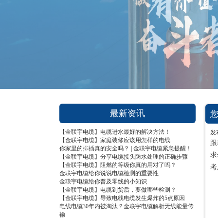
1
2
3
最新资讯
【金联宇电缆】电缆进水最好的解决方法！
发
【金联宇电缆】家庭装修应该用怎样的电线
跟
你家里的排插真的安全吗？ | 金联宇电缆紧急提醒！
求
【金联宇电缆】分享电缆接头防水处理的正确步骤
【金联宇电缆】阻燃的等级你真的用对了吗？
考
金联宇电缆给你说说电缆检测的重要性
金联宇电缆给你普及零线的小知识
【金联宇电缆】电缆到货后，要做哪些检测？
【金联宇电缆】导致电线电缆发生爆炸的5点原因
电线电缆30年内被淘汰？金联宇电缆解析无线能量传
输