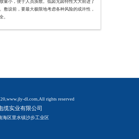
放量小，便于人员涣散。低卤无卤特性大大前进了
。敷设前，要最大极限地考虑各种风险的或许性，
全。
20,www.jly-dl.com,All rights reserved
电缆实业有限公司
南海区里水镇沙步工业区