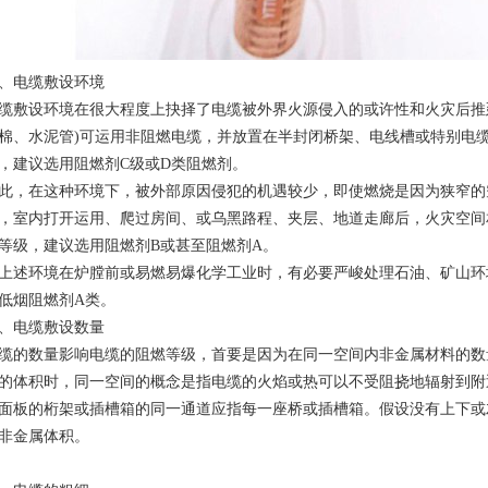
、电缆敷设环境
缆敷设环境在很大程度上抉择了电缆被外界火源侵入的或许性和火灾后推
棉、水泥管)可运用非阻燃电缆，并放置在半封闭桥架、电线槽或特别电缆
，建议选用阻燃剂C级或D类阻燃剂。
此，在这种环境下，被外部原因侵犯的机遇较少，即使燃烧是因为狭窄的
，室内打开运用、爬过房间、或乌黑路程、夹层、地道走廊后，火灾空间
等级，建议选用阻燃剂B或甚至阻燃剂A。
上述环境在炉膛前或易燃易爆化学工业时，有必要严峻处理石油、矿山环
低烟阻燃剂A类。
、电缆敷设数量
缆的数量影响电缆的阻燃等级，首要是因为在同一空间内非金属材料的数
的体积时，同一空间的概念是指电缆的火焰或热可以不受阻挠地辐射到附
面板的桁架或插槽箱的同一通道应指每一座桥或插槽箱。假设没有上下或
非金属体积。