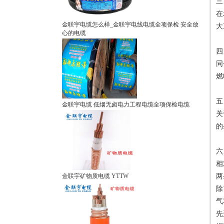
三
在
金联宇电缆怎么样_金联宇电线电缆全项保检 安全放
大
心的电缆
四
同
燃
五
金联宇电缆 低烟无卤电力工程电缆全项保检电缆
关
的
六
相
金联宇矿物质电缆 YTTW
两
除
气
先