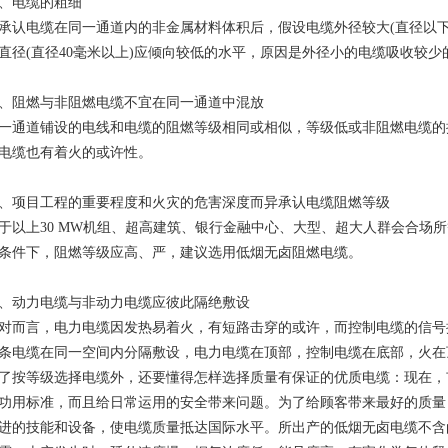
、电缆的粗细
承认电缆在同一通道内的非金属材料体积后，假设电缆外径较大(直径以下
直径(直径40毫米以上)应倾向较低的水平，原因是外径小的电缆吸收较
、阻燃与非阻燃电缆不宜在同一通道中混放
一通道铺设的电线和电缆的阻燃等级相同或相似，等级低或非阻燃电缆的
电缆也有着火的或许性。
、项目工程的重要程度和火灾的危害深度而异承认电缆阻燃等级
于以上30 MW机组、超高建筑、银行金融中心、大型、超大人群会合场
条件下，阻燃等级应高、严，建议选用低烟无卤阻燃电缆。
、动力电缆与非动力电缆应彼此隔绝敷设
对而言，电力电缆因发热易着火，有短路击穿的或许，而控制电缆的信号
条电缆在同一空间内分隔敷设，电力电缆在顶部，控制电缆在底部，火在
了按等级选择电缆外，还要懂得怎样选择质量有保证的优质电缆：现在，
功用标准，而且给日常运用的安全带来问题。为了给顾客带来最好的质量
进的技能和设备，使电缆质量抵达国际水平。所出产的低烟无卤电缆不含