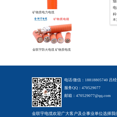
烟
电
矿物质电力电缆
科
本
金联宇防火电缆 矿物质电缆
电话/微信：18818805740 吕
服务QQ：470529077
邮箱：470529077@qq.com
金联宇电缆欢迎广大客户及企事业单位选择我