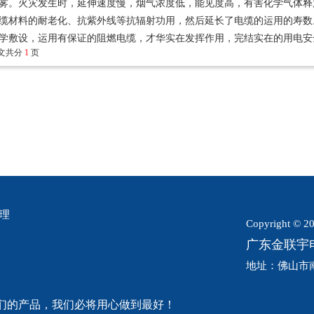
雾。火灾发生时，延伸速度慢，烟气浓度低，能见度高，有害化学气体释
缆材料的耐老化、抗紫外线等抗辐射功用，然后延长了电缆的运用的寿数
学敷设，运用有保证的阻燃电缆，才华实在发挥作用，完结实在的用电安
文共分
1
页
经理
Copyright © 20
广东金联宇
地址：佛山市
们的产品，我们必将用心做到最好！